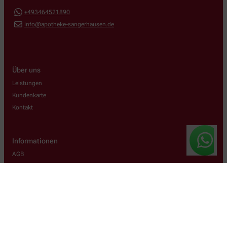
+493464521890
info@apotheke-sangerhausen.de
Über uns
Leistungen
Kundenkarte
Kontakt
Informationen
AGB
Datenschutz
Impressum
Barrierefreiheitserklärung
Wir legen großen Wert auf den Schutz Ihrer persönlichen Daten und