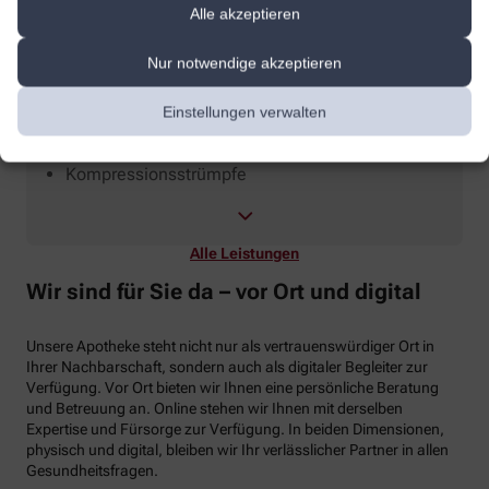
Alle akzeptieren
Nur notwendige akzeptieren
Einstellungen verwalten
Anmessen
Kompressionsstrümpfe
Alle Leistungen
Wir sind für Sie da – vor Ort und digital
Unsere Apotheke steht nicht nur als vertrauenswürdiger Ort in
Ihrer Nachbarschaft, sondern auch als digitaler Begleiter zur
Verfügung. Vor Ort bieten wir Ihnen eine persönliche Beratung
und Betreuung an. Online stehen wir Ihnen mit derselben
Expertise und Fürsorge zur Verfügung. In beiden Dimensionen,
physisch und digital, bleiben wir Ihr verlässlicher Partner in allen
Gesundheitsfragen.