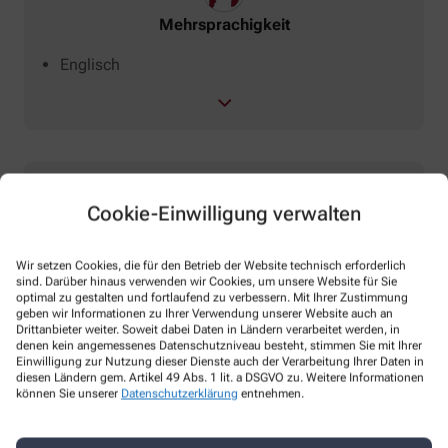
Mehrsprachigkeit
Englisch
Cookie-Einwilligung verwalten
Überprüfung von
Wir setzen Cookies, die für den Betrieb der Website technisch erforderlich
sind. Darüber hinaus verwenden wir Cookies, um unsere Website für Sie
Erste-Hilfe Schränken (Firmen)
optimal zu gestalten und fortlaufend zu verbessern. Mit Ihrer Zustimmung
Hausapotheken
geben wir Informationen zu Ihrer Verwendung unserer Website auch an
Drittanbieter weiter. Soweit dabei Daten in Ländern verarbeitet werden, in
KFZ-Verbands-Kästen
denen kein angemessenes Datenschutzniveau besteht, stimmen Sie mit Ihrer
Vollständigkeit Impfpass
Einwilligung zur Nutzung dieser Dienste auch der Verarbeitung Ihrer Daten in
diesen Ländern gem. Artikel 49 Abs. 1 lit. a DSGVO zu. Weitere Informationen
Verbandskasten
können Sie unserer
Datenschutzerklärung
entnehmen.